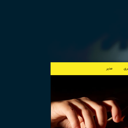
لری
مدیر