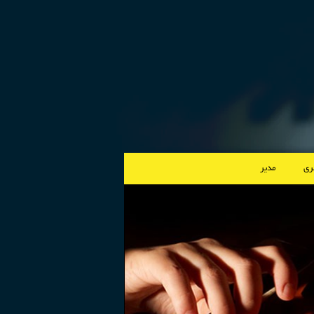
لری
مدیر